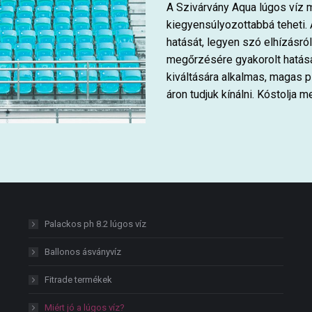
A Szivárvány Aqua lúgos víz 
kiegyensúlyozottabbá teheti. A
hatását, legyen szó elhízásr
megőrzésére gyakorolt hatásá
kiváltására alkalmas, magas 
áron tudjuk kínálni. Kóstolja m
Palackos ph 8.2 lúgos víz
Ballonos ásványvíz
Fitrade termékek
Miért jó a lúgos víz?