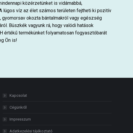
mindennapi közérzetünket is vidámabbá,
 lúgos víz az élet számos területen fejtheti ki pozitív
ól, gyomorsav okozta bántalmakról vagy egészség
ról. Büszkék vagyunk rá, hogy valódi hatások
pH értékű termékünket folyamatosan fogyasztóbarát
eg Ön is!
Kapcsolat
Cégünkről
Impresszum
Adatkezelési tájékoztató