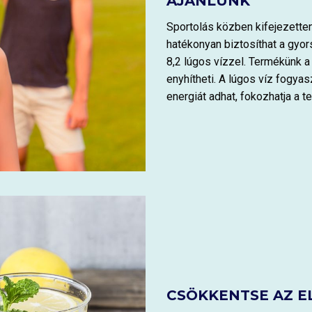
AJÁNLUNK
Sportolás közben kifejezetten
hatékonyan biztosíthat a gy
8,2 lúgos vízzel. Termékünk a
enyhítheti. A lúgos víz fogy
energiát adhat, fokozhatja a t
CSÖKKENTSE AZ E