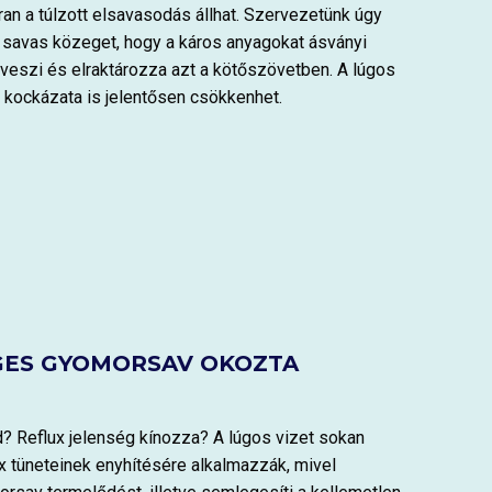
ran a túlzott elsavasodás állhat. Szervezetünk úgy
 savas közeget, hogy a káros anyagokat ásványi
eveszi és elraktározza azt a kötőszövetben. A lúgos
 kockázata is jelentősen csökkenhet.
GES GYOMORSAV OKOZTA
 Reflux jelenség kínozza? A lúgos vizet sokan
 tüneteinek enyhítésére alkalmazzák, mivel