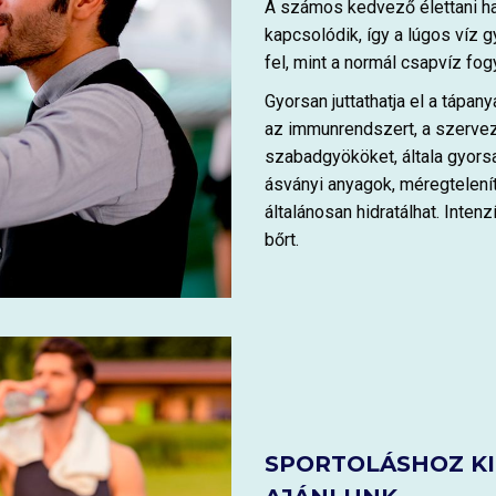
A számos kedvező élettani h
kapcsolódik, így a lúgos víz 
fel, mint a normál csapvíz fo
Gyorsan juttathatja el a tápan
az immunrendszert, a szervez
szabadgyököket, általa gyors
ásványi anyagok, méregtelenít
általánosan hidratálhat. Inte
bőrt.
SPORTOLÁSHOZ KI