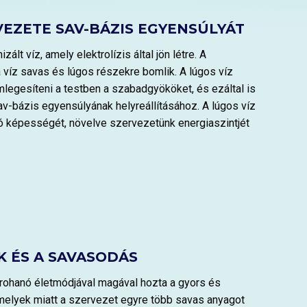
VEZETE SAV-BÁZIS EGYENSÚLYÁT
zált víz, amely elektrolízis által jön létre. A
 víz savas és lúgos részekre bomlik. A lúgos víz
legesíteni a testben a szabadgyököket, és ezáltal is
v-bázis egyensúlyának helyreállításához. A lúgos víz
tó képességét, növelve szervezetünk energiaszintjét
 ÉS A SAVASODÁS
a rohanó életmódjával magával hozta a gyors és
melyek miatt a szervezet egyre több savas anyagot