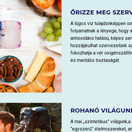
ŐRIZZE MEG SZER
A lúgos víz tulajdonképpen ioni
folyamatnak a lényege, hogy a
antioxidáns hatású, képes sem
hozzájárulhat szervezetünk sa
fokozhatja a vér oxigénszállí
és mentális tisztaságát.
ROHANÓ VILÁGUNK
A mai „szintetikus” világunk,
“egyszerű” élelmiszereket, a