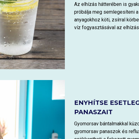
Az elhízás hátterében is gyak
próbálja meg semlegesíteni a
anyagokhoz köti, zsírral körb
víz fogyasztásával az elhízás
ENYHÍTSE ESETLE
PANASZAIT
Gyomorsav bántalmakkal küzd?
gyomorsav panaszok és reflux