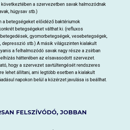
ek következtében a szervezetben savak halmozódnak
savak, húgysav stb.)
n a betegségeket előidéző baktériumok
onkrét betegségeket válthat ki. (refluxos
gbetegedések, gyomorbetegségek, vesebetegségek,
 depresszió stb.) A másik világszinten kialakult
gyanis a felhalmozódó savak nagy része a zsírban
 elhízás hátterében az elsavasodott szervezet.
ható, hogy a szervezet savtúltengését rendszeres
e lehet állítani, ami legtöbb esetben a kialakult
áadásul napokon belül a közérzet javulása is beállhat.
SAN FELSZÍVÓDÓ, JOBBAN