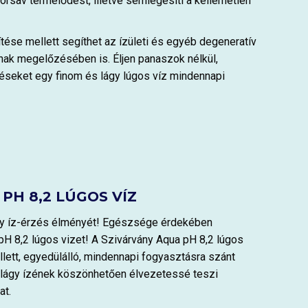
rsav termelődést, illetve semlegesíti a kellemetlen
ése mellett segíthet az ízületi és egyéb degeneratív
ak megelőzésében is. Éljen panaszok nélkül,
éseket egy finom és lágy lúgos víz mindennapi
PH 8,2 LÚGOS VÍZ
ágy íz-érzés élményét! Egészsége érdekében
H 8,2 lúgos vizet! A Szivárvány Aqua pH 8,2 lúgos
ellett, egyedülálló, mindennapi fogyasztásra szánt
 lágy ízének köszönhetően élvezetessé teszi
at.