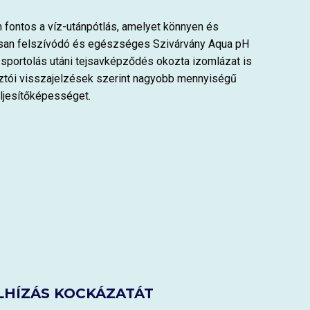
 fontos a víz-utánpótlás, amelyet könnyen és
orsan felszívódó és egészséges Szivárvány Aqua pH
 sportolás utáni tejsavképződés okozta izomlázat is
asztói visszajelzések szerint nagyobb mennyiségű
eljesítőképességet.
LHÍZÁS KOCKÁZATÁT