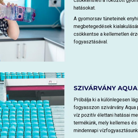
csökkentheti a fokozott gyomo
hatásokat.
A gyomorsav tüneteinek enyhít
megbetegedések kialakulásán
csökkentse a kellemetlen érz
fogyasztásával.
SZIVÁRVÁNY AQUA 
Próbálja ki a különlegesen l
fogyasszon szivárvány Aqua p
víz pozitív élettani hatásai m
termékünk, mely kellemes és
mindennapi vízfogyasztásunk