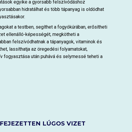
atások egyike a gyorsabb felszívódáshoz
gyorsabban hidratálhat és több tápanyag is oldódhat
gyasztásakor.
yagokat a testben, segíthet a fogyókúrában, erősítheti
et ellenálló-képességét, megkötheti a
abban felszívódhatnak a tápanyagok, vitaminok és
het, lassíthatja az öregedési folyamatokat,
nzív fogyasztása után puhává és selymessé teheti a
FEJEZETTEN LÚGOS VIZET