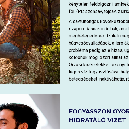
kénytelen feldolgozni, amin
fel. (Pl.: szénsav, tejsav, zsír
A savtúltengés következtébe
szaporodásnak indulnak, ami k
megbetegedések, ízületi me
húgycsőgyulladások, allergiák,
probléma pedig az elhízás, u
kötődnek meg, ezért állhat az
Orvosi kísérletekkel bizonyít
lúgos víz fogyasztásával helyr
betegségeket inaktíválhatja, r
FOGYASSZON GYOR
HIDRATÁLÓ VIZET