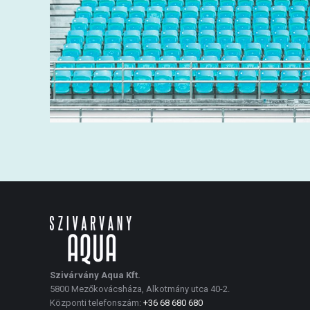
Szivárvány Aqua Kft.
5800 Mezőkovácsháza, Alkotmány utca 40-2.
Központi telefonszám:
+36 68 680 680