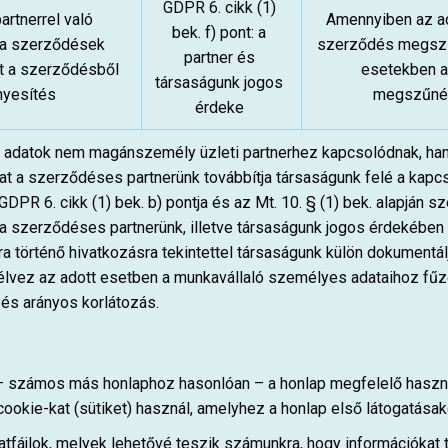
GDPR 6. cikk (1)
partnerrel való
Amennyiben az a
bek. f) pont: a
 a szerződések
szerződés megszű
partner és
nt a szerződésből
esetekben a
társaságunk jogos
nyesítés
megszűnés
érdeke
 adatok nem magánszemély üzleti partnerhez kapcsolódnak, ha
at a szerződéses partnerünk továbbítja társaságunk felé a kapc
 GDPR 6. cikk (1) bek. b) pontja és az Mt. 10. § (1) bek. alapján
nt a szerződéses partnerünk, illetve társaságunk jogos érdekében
ára történő hivatkozásra tekintettel társaságunk külön dokumentál
élvez az adott esetben a munkavállaló személyes adataihoz fűz
és arányos korlátozás.
 – számos más honlaphoz hasonlóan – a honlap megfelelő használ
kie-kat (sütiket) használ, amelyhez a honlap első látogatásako
atfájlok, melyek lehetővé teszik számunkra, hogy információkat t