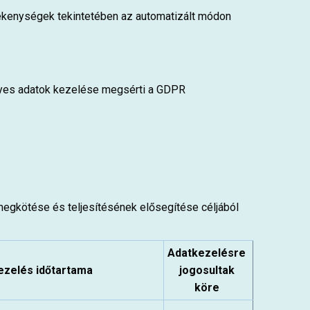
tevékenységek tekintetében az automatizált módon
mélyes adatok kezelése megsérti a GDPR
k megkötése és teljesítésének elősegítése céljából
Adatkezelésre
ezelés időtartama
jogosultak
köre