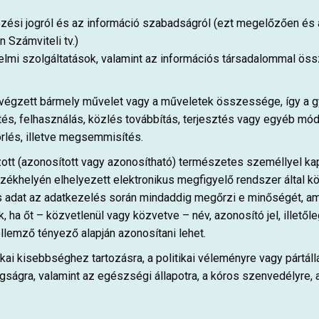
ezési jogról és az információ szabadságról (ezt megelőzően és a 
n Számviteli tv.)
delmi szolgáltatások, valamint az információs társadalommal ös
égzett bármely művelet vagy a műveletek összessége, így a gyűj
tés, felhasználás, közlés továbbítás, terjesztés vagy egyéb mód
rlés, illetve megsemmisítés.
tt (azonosított vagy azonosítható) természetes személlyel kap
ékhelyén elhelyezett elektronikus megfigyelő rendszer által köz
at az adatkezelés során mindaddig megőrzi e minőségét, amíg k
a őt – közvetlenül vagy közvetve – név, azonosító jel, illetőleg e
ellemző tényező alapján azonosítani lehet.
nikai kisebbséghez tartozásra, a politikai véleményre vagy pártál
ágra, valamint az egészségi állapotra, a kóros szenvedélyre, a