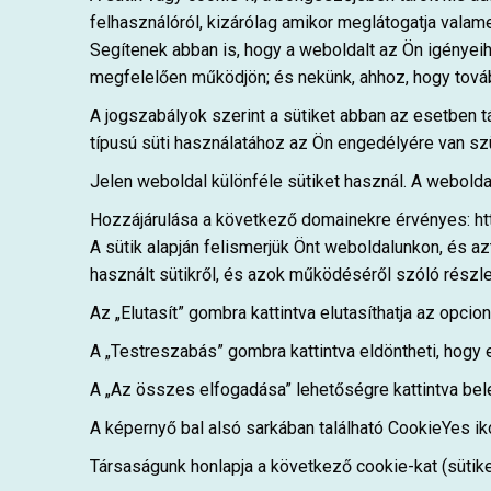
felhasználóról, kizárólag amikor meglátogatja vala
Segítenek abban is, hogy a weboldalt az Ön igényei
megfelelően működjön; és nekünk, ahhoz, hogy továb
A jogszabályok szerint a sütiket abban az esetben 
típusú süti használatához az Ön engedélyére van s
Jelen weboldal különféle sütiket használ. A webolda
Hozzájárulása a következő domainekre érvényes: ht
A sütik alapján felismerjük Önt weboldalunkon, és az
használt sütikről, és azok működéséről szóló részle
Az „Elutasít” gombra kattintva elutasíthatja az opcio
A „Testreszabás” gombra kattintva eldöntheti, hogy e
A „Az összes elfogadása” lehetőségre kattintva bel
A képernyő bal alsó sarkában található CookieYes iko
Társaságunk honlapja a következő cookie-kat (sütike