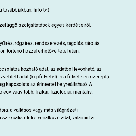
továbbiakban: Info tv.)
szefüggő szolgáltatások egyes kérdéseiről.
tés, rögzítés, rendszerezés, tagolás, tárolás,
on történő hozzáférhetővé tétel útján,
csolatba hozható adat, az adatból levonható, az
vetített adat (képfelvétel) is a felvételen szereplő
apcsolata az érintettel helyreállítható. A
gy vagy több, fizikai, fiziológiai, mentális,
lásra, a vallásos vagy más világnézeti
 szexuális életre vonatkozó adat, valamint a