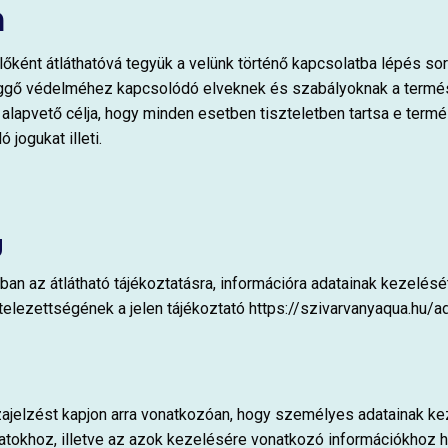
a
előként átláthatóvá tegyük a velünk történő kapcsolatba lépés so
gő védelméhez kapcsolódó elveknek és szabályoknak a termé
 alapvető célja, hogy minden esetben tiszteletben tartsa e ter
jogukat illeti.
g
ban az átlátható tájékoztatásra, információra adatainak kezelését
elezettségének a jelen tájékoztató https://szivarvanyaqua.hu/a
sszajelzést kapjon arra vonatkozóan, hogy személyes adatainak k
datokhoz, illetve az azok kezelésére vonatkozó információkhoz 