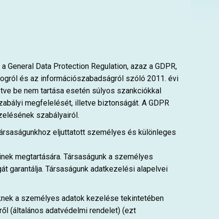
 a General Data Protection Regulation, azaz a GDPR,
jogról és az információszabadságról szóló 2011. évi
lletve be nem tartása esetén súlyos szankciókkal
szabályi megfelelését, illetve biztonságát. A GDPR
zelésének szabályairól.
társaságunkhoz eljuttatott személyes és különleges
einek megtartására. Társaságunk a személyes
t garantálja. Társaságunk adatkezelési alapelvei
ek a személyes adatok kezelése tekintetében
ől (általános adatvédelmi rendelet) (ezt