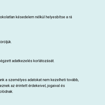
ndokolatlan késedelem nélkül helyesbítse a rá
öröljük.
végzett adatkezelés korlátozását.
gunk a személyes adatokat nem kezelheti tovább,
znek az érintett érdekeivel, jogaival és
olódnak.