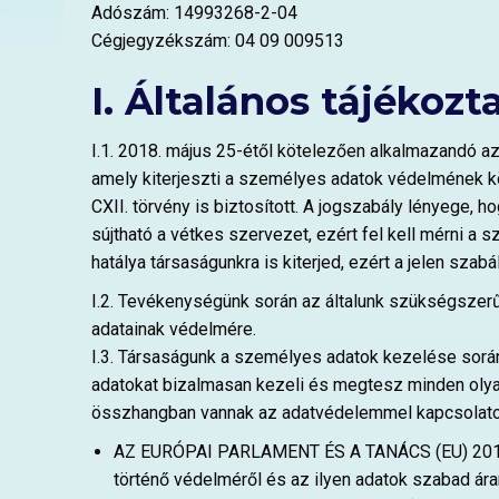
Adószám: 14993268-2-04
Cégjegyzékszám: 04 09 009513
I. Általános tájékozt
I.1. 2018. május 25-étől kötelezően alkalmazandó a
amely kiterjeszti a személyes adatok védelmének kö
CXII. törvény is biztosított. A jogszabály lényege, 
sújtható a vétkes szervezet, ezért fel kell mérni a 
hatálya társaságunkra is kiterjed, ezért a jelen sz
I.2. Tevékenységünk során az általunk szükségszerű
adatainak védelmére.
I.3. Társaságunk a személyes adatok kezelése során
adatokat bizalmasan kezeli és megtesz minden olyan
összhangban vannak az adatvédelemmel kapcsolatos 
AZ EURÓPAI PARLAMENT ÉS A TANÁCS (EU) 2016/6
történő védelméről és az ilyen adatok szabad áram