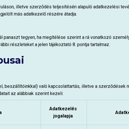
járuláson, illetve szerződés teljesítésén alapuló adatkezelési 
gjelölt más adatkezelő részére átadja.
ágnál panaszt tegyen, ha megítélése szerint a rá vonatkozó sze
bbi részleteket a jelen tájékoztató 8. pontja tartalmaz.
pusai
el, beszállítóinkkal) való kapcsolattartás, illetve a szerződése
tait az alábbiak szerint kezeli:
Adatkezelés
a
Adatk
jogalapja