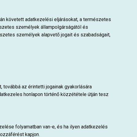
rán követett adatkezelési eljárásokat, a természetes
szetes személyek állampolgárságától és
mészetes személyek alapvető jogait és szabadságait,
, továbbá az érintetti jogainak gyakorlására
datkezeles honlapon történő közzététele útján tesz
ezelése folyamatban van-e, és ha ilyen adatkezelés
hozzáférést kapjon.