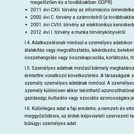
megelőzően és a továbbiakban: GDPR)
2011. évi CXII. törvény az információs önrendelk
2000. évi C. törvény a számvitelről (a továbbiakba
2001. évi CVIII. törvény az elektronikus kereske
2012. évi I. törvény a munka törvénykönyvéről
I.4. Adatkezelésnek minősül a személyes adatokon v
átalakítás vagy megváltoztatás, lekérdezés, betekin
összehangolás vagy összekapcsolás, korlátozás, tö
I.5. Személyes adatnak minősül bármely meghatározo
érintettre vonatkozó következtetés. A társaságunk sz
személy személyes adatának minősül. A személyes ad
személy különösen akkor tekinthető azonosíthatónak, h
gazdasági, kulturális vagy szociális azonosságára j
I.6. Különleges adat a faji eredetre, a nemzeti és et
meggyőződésre, az érdek-képviseleti szervezeti tags
bűnügyi személyes adat.