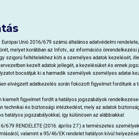
atás
z Európai Unió 2016/679 számú általános adatvédelmi rendelete,
rét, melyet korábban az Infotv., az információs önrendelkezési 
hogy szigorú feltételekhez köti a személyes adatok kezelését, i
szervezetben kezelt adatok jellegét, a kezelésüket és ennek jog
abályzatot bocsátjuk ki a harmadik személyek személyes adatai ke
en elvégzett adatkezelés során fokozott figyelmet fordítunk a 
 kiemelt figyelmet fordít a hatályos jogszabályok rendelkezés
 technikai és biztonsági intézkedést, mely az adatok biztonságá
hatályos jogszabályokkal, így különösen az alábbiakkal:
79 RENDELETE (2016. április 27.) a természetes személyekn
lásáról, valamint a 95/46/EK rendelet hatályon kívül helyezésér