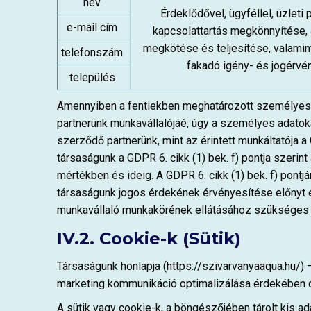
név
Érdeklődővel, ügyféllel, üzleti 
e-mail cím
kapcsolattartás megkönnyítése,
megkötése és teljesítése, valami
telefonszám
fakadó igény- és jogérvé
település
Amennyiben a fentiekben meghatározott személyes
partnerünk munkavállalójáé, úgy a személyes adatok
szerződő partnerünk, mint az érintett munkáltatója a
társaságunk a GDPR 6. cikk (1) bek. f) pontja szeri
mértékben és ideig. A GDPR 6. cikk (1) bek. f) pontj
társaságunk jogos érdekének érvényesítése előnyt 
munkavállaló munkakörének ellátásához szükséges 
IV.2. Cookie-k (Sütik)
Társaságunk honlapja (https://szivarvanyaaqua.hu/)
marketing kommunikáció optimalizálása érdekében coo
A sütik vagy cookie-k, a böngészőjében tárolt kis ad