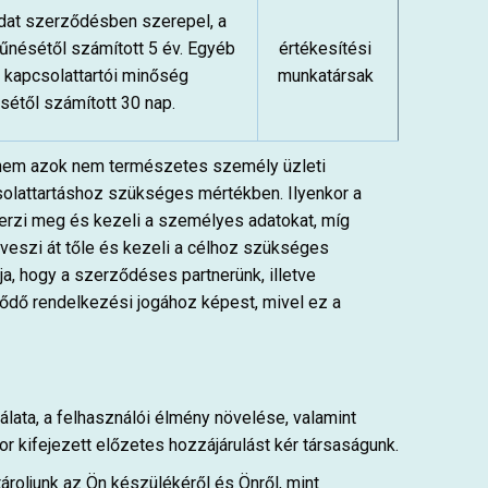
dat szerződésben szerepel, a
nésétől számított 5 év. Egyéb
értékesítési
 kapcsolattartói minőség
munkatársak
étől számított 30 nap.
nem azok nem természetes személy üzleti
solattartáshoz szükséges mértékben. Ilyenkor a
 szerzi meg és kezeli a személyes adatokat, míg
 veszi át tőle és kezeli a célhoz szükséges
ja, hogy a szerződéses partnerünk, illetve
ődő rendelkezési jogához képest, mivel ez a
ata, a felhasználói élmény növelése, valamint
r kifejezett előzetes hozzájárulást kér társaságunk.
ároljunk az Ön készülékéről és Önről, mint