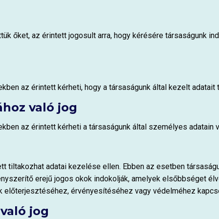
ttük őket, az érintett jogosult arra, hogy kérésére társaságunk i
n az érintett kérheti, hogy a társaságunk által kezelt adatait t
ához való jog
ben az érintett kérheti a társaságunk által személyes adatain 
tt tiltakozhat adatai kezelése ellen. Ebben az esetben társasá
ényszerítő erejű jogos okok indokolják, amelyek elsőbbséget élve
k előterjesztéséhez, érvényesítéséhez vagy védelméhez kapcs
való jog