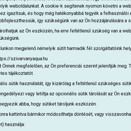
melyik weboldalunkat. A cookie-k segítenek nyomon követni a we
hez igazítsuk, és hogy még hatékonyabbá tegyék a felhasználói
bfejleszthessük, így szükségünk van az Ön hozzájárulására a s
tárolhatjuk az Ön eszközén, ha erre feltétlenül szükség van a
zükségünk.
lunkon megjelenő némelyik sütit harmadik fél szolgáltatóink hel
tps://szivarvanyaqua.hu
t Önnek megfelelően, az Ön preferenciái szerint jelenítjük meg. T
tes tájékoztatót.
nális sütik használatát, így kizárólag a feltétlenül szükséges sü
ngedélyezi vagy letiltja az opcionális sütik tárolását az Ön esz
eegyezik abba, hogy sütiket tároljunk eszközén.
nra kattintva bármikor módosíthatja döntését, vagy visszavonhat
t) használja: