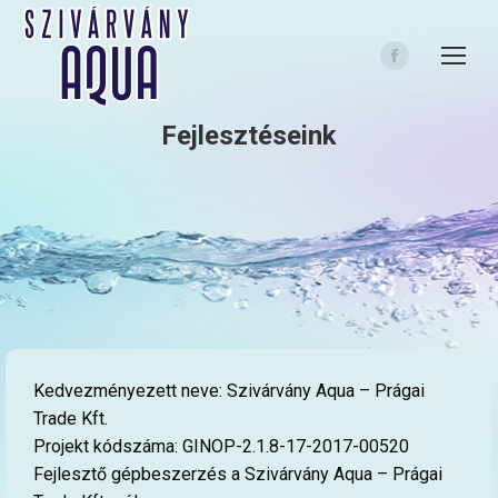
Facebook
page
opens
Fejlesztéseink
in
new
window
Kedvezményezett neve: Szivárvány Aqua – Prágai
Trade Kft.
Projekt kódszáma: GINOP-2.1.8-17-2017-00520
Fejlesztő gépbeszerzés a Szivárvány Aqua – Prágai